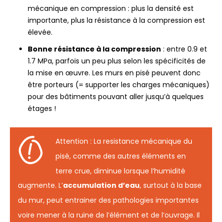
mécanique en compression : plus la densité est
importante, plus la résistance à la compression est
élevée.
Bonne résistance à la compression
: entre 0.9 et
1.7 MPa, parfois un peu plus selon les spécificités de
la mise en œuvre. Les murs en pisé peuvent donc
être porteurs (= supporter les charges mécaniques)
pour des bâtiments pouvant aller jusqu’à quelques
étages !
Attention : La resistance mécanique du
pisé, comme des autres éléments en
terre crue, diminue lorsque l’humidité
augmente. L’
accumulation d’eau
, surtout à la base
du mur, peut entrainer des pathologies importantes
voire mener à la ruine de l’élément et de l’ouvrage. Il