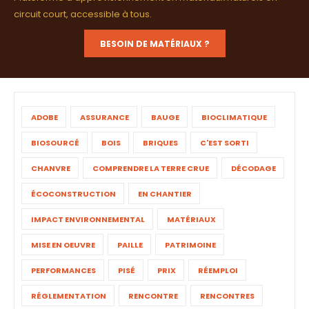
circuit court, accessible à tous.
BESOIN DE MATÉRIAUX ?
ADOBE
ASSURANCE
BAUGE
BIOCLIMATIQUE
BIOSOURCÉ
BOIS
BRIQUES
C'EST SORTI
CHANVRE
COMPRENDRE LA TERRE CRUE
DÉCODAGE
ÉCOCONSTRUCTION
EN CHANTIER
IMPACT ENVIRONNEMENTAL
MATÉRIAUX
MISE EN OEUVRE
PAILLE
PATRIMOINE
PERFORMANCES
PISÉ
PRIX
RÉEMPLOI
RÉGLEMENTATION
RENCONTRE
RENCONTRES