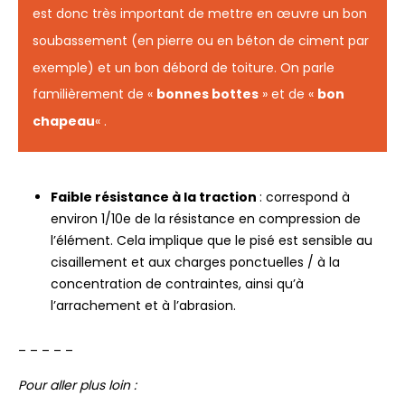
est donc très important de mettre en œuvre un bon
soubassement (en pierre ou en béton de ciment par
exemple) et un bon débord de toiture. On parle
familièrement de «
bonnes bottes
» et de «
bon
chapeau
« .
Faible résistance à la traction
: correspond à
environ 1/10e de la résistance en compression de
l’élément. Cela implique que le pisé est sensible au
cisaillement et aux charges ponctuelles / à la
concentration de contraintes, ainsi qu’à
l’arrachement et à l’abrasion.
– – – – –
Pour aller plus loin :