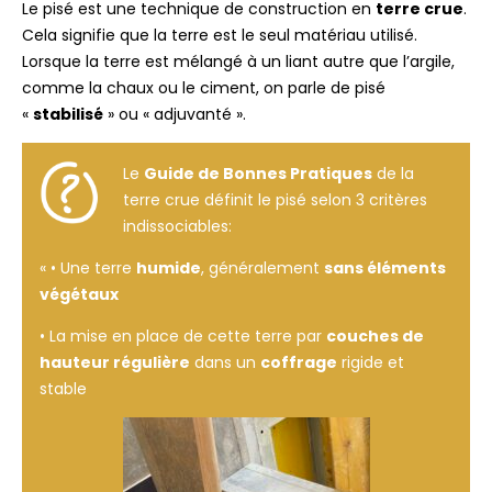
Le pisé est une technique de construction en
terre crue
.
Cela signifie que la terre est le seul matériau utilisé.
Lorsque la terre est mélangé à un liant autre que l’argile,
comme la chaux ou le ciment, on parle de pisé
«
stabilisé
» ou « adjuvanté ».
Le
Guide de Bonnes Pratiques
de la
terre crue définit le pisé selon 3 critères
indissociables:
« • Une terre
humide
, généralement
sans éléments
végétaux
• La mise en place de cette terre par
couches de
hauteur régulière
dans un
coffrage
rigide et
stable