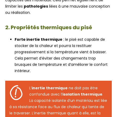
capacités des matériaux. Cela permet également de
limiter les
pathologies
liées à une mauvaise conception
ou réalisation.
2. Propriétés thermiques du pisé
Forte inertie thermique
: le pisé est capable de
stocker de la chaleur et pourra la restituer
progressivement si la température vient à baisser.
Cela permet d’éviter des changements trop
brusques de température et d’améliorer le confort
intérieur.
L’
inertie thermique
ne doit pas être
confondue avec l’
isolation thermique
.
La capacité isolante d’un matériau est liée
à sa résistance face au flux de chaleur qui tente de
le traverser. L’inertie thermique quant à elle, est la