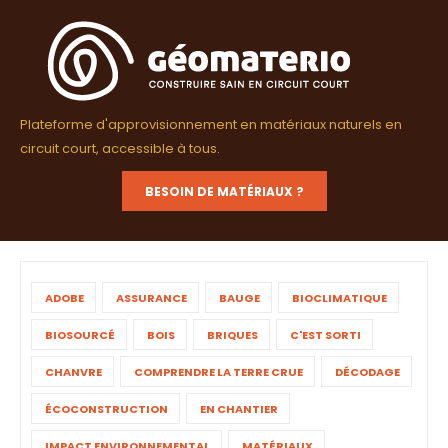
Plateforme d'approvisionnement en matériaux naturels en
circuit court, accessible à tous.
BESOIN DE MATÉRIAUX ?
ADOBE
ASSURANCE
BAUGE
BIOCLIMATIQUE
BIOSOURCÉ
BOIS
BRIQUES
C'EST SORTI
CHANVRE
COMPRENDRE LA TERRE CRUE
DÉCODAGE
ÉCOCONSTRUCTION
EN CHANTIER
IMPACT ENVIRONNEMENTAL
MATÉRIAUX