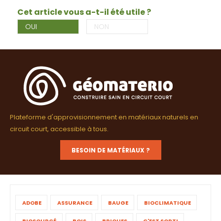
Cet article vous a-t-il été utile ?
OUI
NON
Plateforme d'approvisionnement en matériaux naturels en
circuit court, accessible à tous.
BESOIN DE MATÉRIAUX ?
ADOBE
ASSURANCE
BAUGE
BIOCLIMATIQUE
BIOSOURCÉ
BOIS
BRIQUES
C'EST SORTI