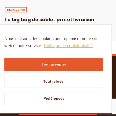
DECOUVRIR
Le big bag de sable : prix et livraison
1 AOÛT 2024
Nous utilisons des cookies pour optimiser notre site
web et notre service.
Politique de confidentialité
Tout accepter
Tout refuser
ACCUEIL
MENTIONS LÉGALES
POLITIQUE DE CONFIDENTIALITÉ
CONTACT
Préférences
© Copyright - à portée de mains
Besoin de matériaux ?
DEMANDER UN DEVIS SUR GÉOMATERIO