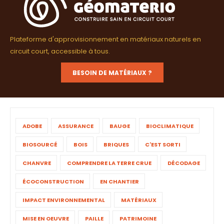
Plateforme d'approvisionnement en matériaux naturels en
circuit court, accessible à tous.
BESOIN DE MATÉRIAUX ?
ADOBE
ASSURANCE
BAUGE
BIOCLIMATIQUE
BIOSOURCÉ
BOIS
BRIQUES
C'EST SORTI
CHANVRE
COMPRENDRE LA TERRE CRUE
DÉCODAGE
ÉCOCONSTRUCTION
EN CHANTIER
IMPACT ENVIRONNEMENTAL
MATÉRIAUX
MISE EN OEUVRE
PAILLE
PATRIMOINE