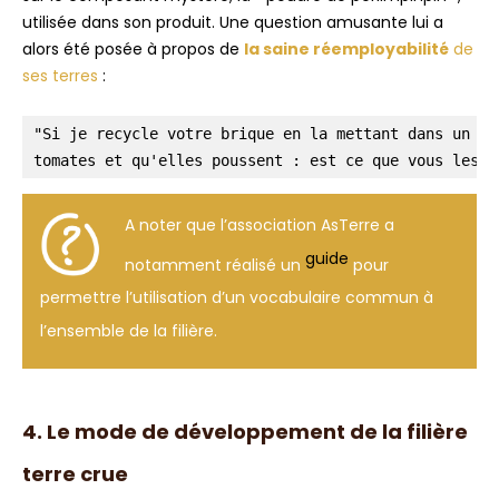
utilisée dans son produit. Une question amusante lui a
alors été posée à propos de
la saine réemployabilité
de
ses terres
:
"Si je recycle votre brique en la mettant dans un po
tomates et qu'elles poussent : est ce que vous les m
A noter que l’association AsTerre a
guide
notamment réalisé un
pour
permettre l’utilisation d’un vocabulaire commun à
l’ensemble de la filière.
4. Le mode de développement de la filière
terre crue