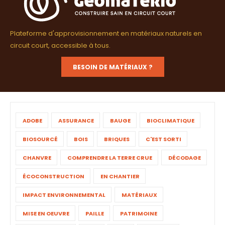
Plateforme d'approvisionnement en matériaux naturels en
circuit court, accessible à tous.
BESOIN DE MATÉRIAUX ?
ADOBE
ASSURANCE
BAUGE
BIOCLIMATIQUE
BIOSOURCÉ
BOIS
BRIQUES
C'EST SORTI
CHANVRE
COMPRENDRE LA TERRE CRUE
DÉCODAGE
ÉCOCONSTRUCTION
EN CHANTIER
IMPACT ENVIRONNEMENTAL
MATÉRIAUX
MISE EN OEUVRE
PAILLE
PATRIMOINE