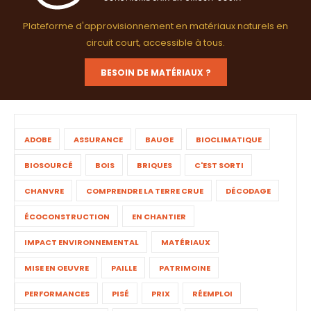
Plateforme d'approvisionnement en matériaux naturels en
circuit court, accessible à tous.
BESOIN DE MATÉRIAUX ?
ADOBE
ASSURANCE
BAUGE
BIOCLIMATIQUE
BIOSOURCÉ
BOIS
BRIQUES
C'EST SORTI
CHANVRE
COMPRENDRE LA TERRE CRUE
DÉCODAGE
ÉCOCONSTRUCTION
EN CHANTIER
IMPACT ENVIRONNEMENTAL
MATÉRIAUX
MISE EN OEUVRE
PAILLE
PATRIMOINE
PERFORMANCES
PISÉ
PRIX
RÉEMPLOI