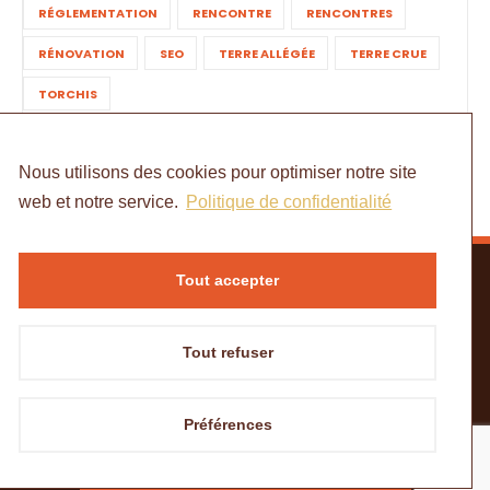
RÉGLEMENTATION
RENCONTRE
RENCONTRES
RÉNOVATION
SEO
TERRE ALLÉGÉE
TERRE CRUE
TORCHIS
Nous utilisons des cookies pour optimiser notre site
web et notre service.
Politique de confidentialité
Tout accepter
Tout refuser
ACCUEIL
MENTIONS LÉGALES
POLITIQUE DE CONFIDENTIALITÉ
CONTACT
Préférences
© Copyright - à portée de mains
Besoin de matériaux ?
DEMANDER UN DEVIS SUR GÉOMATERIO