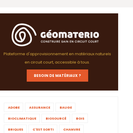
Plateforme d'approvisionnement en matériaux naturels
en circuit court, accessible à tous.
BESOIN DE MATÉRIAUX ?
ADOBE
ASSURANCE
BAUGE
BIOCLIMATIQUE
BIOSOURCÉ
BOIS
BRIQUES
C'EST SORTI
CHANVRE