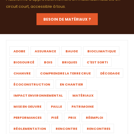
circuit court, accessible à tous.
BESOIN DE MATÉRIAUX ?
ADOBE
ASSURANCE
BAUGE
BIOCLIMATIQUE
BIOSOURCÉ
BOIS
BRIQUES
C'EST SORTI
CHANVRE
COMPRENDRE LA TERRE CRUE
DÉCODAGE
ÉCOCONSTRUCTION
EN CHANTIER
IMPACT ENVIRONNEMENTAL
MATÉRIAUX
MISE EN OEUVRE
PAILLE
PATRIMOINE
PERFORMANCES
PISÉ
PRIX
RÉEMPLOI
RÉGLEMENTATION
RENCONTRE
RENCONTRES