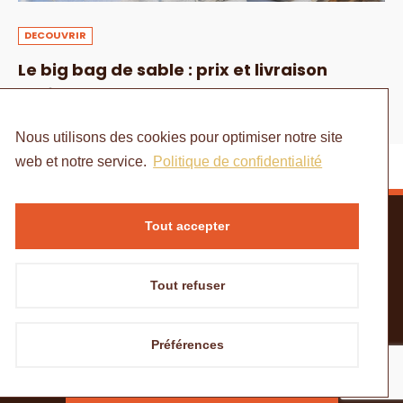
DECOUVRIR
Le big bag de sable : prix et livraison
1 AOÛT 2024
Nous utilisons des cookies pour optimiser notre site
web et notre service.
Politique de confidentialité
Tout accepter
Tout refuser
ACCUEIL
MENTIONS LÉGALES
POLITIQUE DE CONFIDENTIALITÉ
CONTACT
Préférences
© Copyright - à portée de mains
Besoin de matériaux ?
DEMANDER UN DEVIS SUR GÉOMATERIO