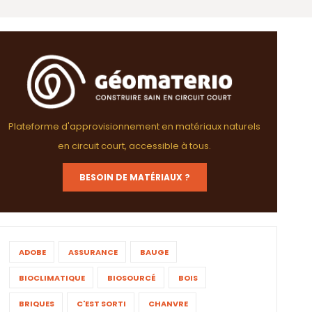
Plateforme d'approvisionnement en matériaux naturels
en circuit court, accessible à tous.
BESOIN DE MATÉRIAUX ?
ADOBE
ASSURANCE
BAUGE
BIOCLIMATIQUE
BIOSOURCÉ
BOIS
BRIQUES
C'EST SORTI
CHANVRE