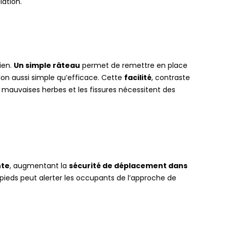
lation.
tien.
Un simple râteau
permet de remettre en place
illon aussi simple qu’efficace. Cette
facilité
, contraste
s mauvaises herbes et les fissures nécessitent des
nte
, augmentant la
sécurité de déplacement dans
es pieds peut alerter les occupants de l’approche de