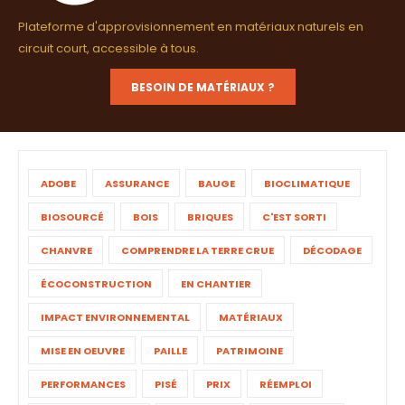
Plateforme d'approvisionnement en matériaux naturels en
circuit court, accessible à tous.
BESOIN DE MATÉRIAUX ?
ADOBE
ASSURANCE
BAUGE
BIOCLIMATIQUE
BIOSOURCÉ
BOIS
BRIQUES
C'EST SORTI
CHANVRE
COMPRENDRE LA TERRE CRUE
DÉCODAGE
ÉCOCONSTRUCTION
EN CHANTIER
IMPACT ENVIRONNEMENTAL
MATÉRIAUX
MISE EN OEUVRE
PAILLE
PATRIMOINE
PERFORMANCES
PISÉ
PRIX
RÉEMPLOI