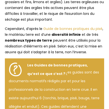
grossiers et fins, limons et argiles). Les terres argileuses ou
contenant des argiles très actives peuvent être plus
difficiles à travailler, et le risque de fissuration lors du
séchage est plus important.
Cependant, d’après le
Guide de bonnes pratiques du pisé
,
le matériau terre est d’une
diversité infinie
et de très
nombreux types de terre
peuvent être utilisés pour la
réalisation d’éléments en pisé. Selon eux, c’est la mise en
œuvre qui doit s’adapter à la terre, non l’inverse.
Les Guides de bonnes pratiques,
es guides sont des
qu’est ce que c’est ?
L
documents normatifs rédigés par et pour les
professionnels de la construction en terre crue. Il en
existe aujourd’hui 6 (torchis, brique, pisé, bauge, terre
allégée et enduit). Ces guides défendent une