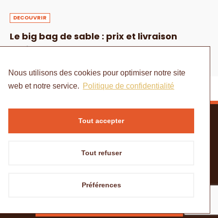
DECOUVRIR
Le big bag de sable : prix et livraison
1 AOÛT 2024
Nous utilisons des cookies pour optimiser notre site
web et notre service.
Politique de confidentialité
Tout accepter
Tout refuser
ACCUEIL
MENTIONS LÉGALES
POLITIQUE DE CONFIDENTIALITÉ
CONTACT
Préférences
© Copyright - à portée de mains
Besoin de matériaux ?
DEMANDER UN DEVIS SUR GÉOMATERIO