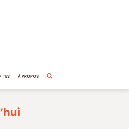
PITES
À PROPOS
’hui