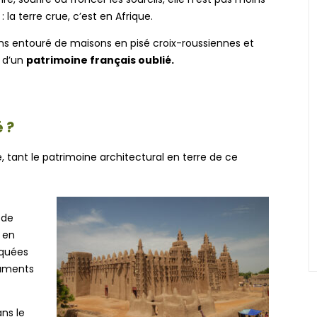
 la terre crue, c’est en Afrique.
ans entouré de maisons en pisé croix-roussiennes et
s d’un
patrimoine français oublié.
é ?
e, tant le patrimoine architectural en terre de ce
 de
 en
squées
numents
ans le