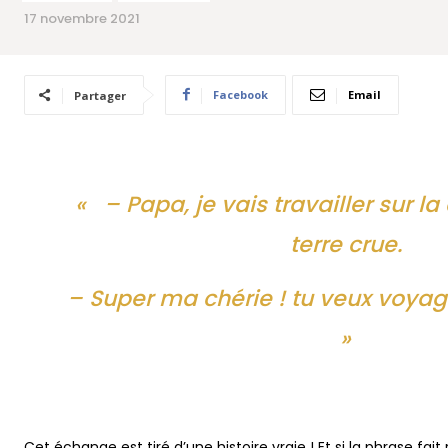
17 novembre 2021
Facebook
Email
Partager
« – Papa, je vais travailler sur la
terre crue.
– Super ma chérie ! tu veux voya
»
Cet échange est tiré d’une histoire vraie ! Et si la phrase fait 