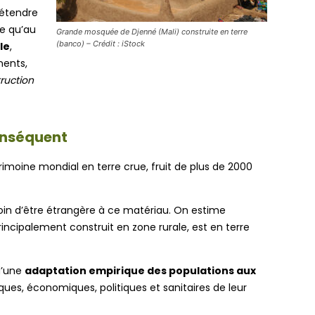
rétendre
me qu’au
Grande mosquée de Djenné (Mali) construite en terre
(banco) – Crédit : iStock
le
,
nents,
truction
conséquent
trimoine mondial en terre crue, fruit de plus de 2000
in d’être étrangère à ce matériau. On estime
principalement construit en zone rurale, est en terre
d’une
adaptation empirique des populations aux
ques, économiques, politiques et sanitaires de leur