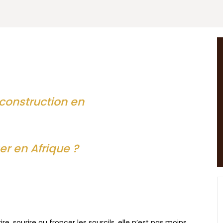
 construction en
ger en Afrique ?
rire, sourire ou froncer les sourcils, elle n’est pas moins