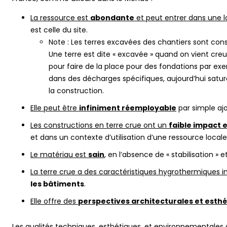
La ressource est
abondante
et peut entrer dans une l
est celle du site.
Note : Les terres excavées des chantiers sont cons
Une terre est dite « excavée » quand on vient creuse
pour faire de la place pour des fondations par exe
dans des décharges spécifiques, aujourd’hui saturé
la construction.
Elle peut être
infiniment réemployable
par simple ajou
Les constructions en terre crue ont un
faible impact
et dans un contexte d’utilisation d’une ressource locale
Le matériau est
sain
, en l’absence de « stabilisation » e
La terre crue a des caractéristiques hygrothermiques i
les bâtiments
.
Elle offre des
perspectives architecturales et esth
Les qualités techniques, esthétiques, et environnementales 