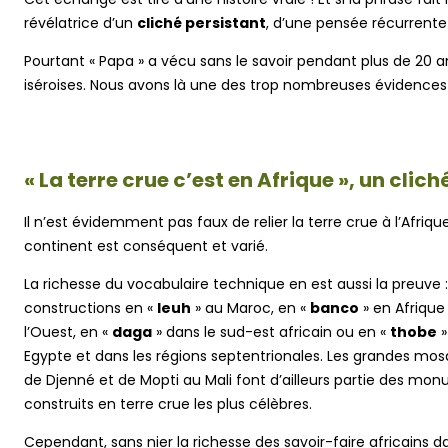
révélatrice d’un
cliché persistant
, d’une pensée récurrente :
Pourtant « Papa » a vécu sans le savoir pendant plus de 20 
iséroises. Nous avons là une des trop nombreuses évidence
« La terre crue c’est en Afrique », un clich
Il n’est évidemment pas faux de relier la terre crue à l’Afriqu
continent est conséquent et varié.
La richesse du vocabulaire technique en est aussi la preuve :
constructions en «
leuh
» au Maroc, en «
banco
» en Afrique
l’Ouest, en «
daga
» dans le sud-est africain ou en «
thobe
»
Egypte et dans les régions septentrionales. Les grandes mo
de Djenné et de Mopti au Mali font d’ailleurs partie des mo
construits en terre crue les plus célèbres.
Cependant, sans nier la richesse des savoir-faire africains d