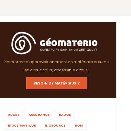
Plateforme d'approvisionnement en matériaux naturels
en circuit court, accessible à tous.
BESOIN DE MATÉRIAUX ?
ADOBE
ASSURANCE
BAUGE
BIOCLIMATIQUE
BIOSOURCÉ
BOIS