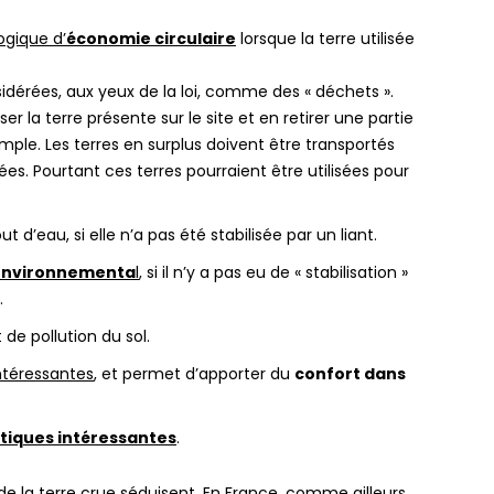
ogique d’
économie circulaire
lorsque la terre utilisée
idérées, aux yeux de la loi, comme des « déchets ».
r la terre présente sur le site et en retirer une partie
mple. Les terres en surplus doivent être transportés
es. Pourtant ces terres pourraient être utilisées pour
t d’eau, si elle n’a pas été stabilisée par un liant.
 environnementa
l
, si il n’y a pas eu de « stabilisation »
.
t de pollution du sol.
ntéressantes
, et permet d’apporter du
confort dans
étiques intéressantes
.
de la terre crue séduisent. En France, comme ailleurs