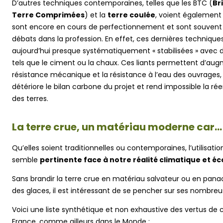
D’autres techniques contemporaines, telles que les BTC (
Br
Terre Comprimées
) et la
terre coulée
, voient également l
sont encore en cours de perfectionnement et sont souvent 
débats dans la profession. En effet, ces dernières technique
aujourd’hui presque systématiquement « stabilisées » avec d
tels que le ciment ou la chaux. Ces liants permettent d’aug
résistance mécanique et la résistance à l’eau des ouvrages,
détériore le bilan carbone du projet et rend impossible la ré
des terres.
La terre crue, un matériau moderne car…
Qu’elles soient traditionnelles ou contemporaines, l’utilisat
semble
pertinente face à notre réalité climatique et 
Sans brandir la terre crue en matériau salvateur ou en pana
des glaces, il est intéressant de se pencher sur ses nombre
Voici une liste synthétique et non exhaustive des vertus de 
France, comme ailleurs dans le Monde :