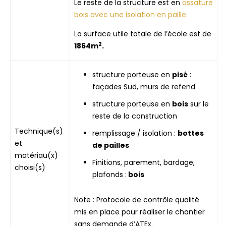
Le reste de la structure est en
ossature
bois avec une isolation en paille.
La surface utile totale de l’école est de
2
1864m
.
structure porteuse en
pisé
:
façades Sud, murs de refend
structure porteuse en
bois
sur le
reste de la construction
Technique(s)
remplissage / isolation :
bottes
et
de pailles
matériau(x)
Finitions, parement, bardage,
choisi(s)
plafonds :
bois
Note : Protocole de contrôle qualité
mis en place pour réaliser le chantier
sans demande d’ATEx.