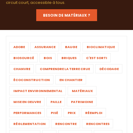
circuit court, accessible à tous.
BESOIN DE MATÉRIAUX ?
ADOBE
ASSURANCE
BAUGE
BIOCLIMATIQUE
BIOSOURCÉ
BOIS
BRIQUES
C'EST SORTI
CHANVRE
COMPRENDRE LA TERRE CRUE
DÉCODAGE
ÉCOCONSTRUCTION
EN CHANTIER
IMPACT ENVIRONNEMENTAL
MATÉRIAUX
MISE EN OEUVRE
PAILLE
PATRIMOINE
PERFORMANCES
PISÉ
PRIX
RÉEMPLOI
RÉGLEMENTATION
RENCONTRE
RENCONTRES