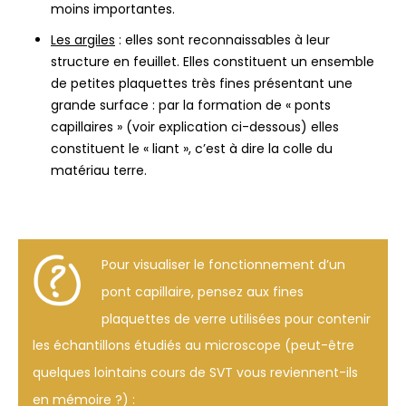
moins importantes.
Les argiles
: elles sont reconnaissables à leur
structure en feuillet. Elles constituent un ensemble
de petites plaquettes très fines présentant une
grande surface : par la formation de « ponts
capillaires » (voir explication ci-dessous) elles
constituent le « liant », c’est à dire la colle du
matériau terre.
Pour visualiser le fonctionnement d’un
pont capillaire, pensez aux fines
plaquettes de verre utilisées pour contenir
les échantillons étudiés au microscope (peut-être
quelques lointains cours de SVT vous reviennent-ils
en mémoire ?) :