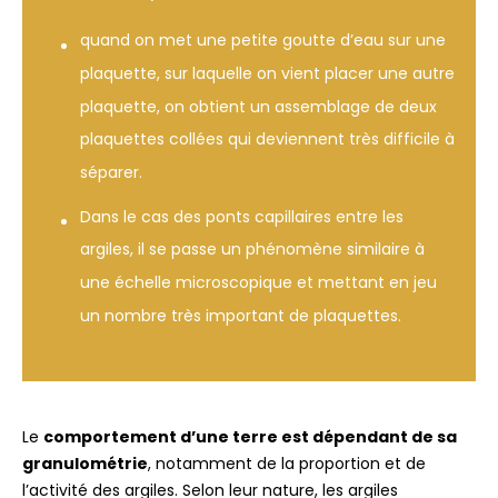
quand on met une petite goutte d’eau sur une
plaquette, sur laquelle on vient placer une autre
plaquette, on obtient un assemblage de deux
plaquettes collées qui deviennent très difficile à
séparer.
Dans le cas des ponts capillaires entre les
argiles, il se passe un phénomène similaire à
une échelle microscopique et mettant en jeu
un nombre très important de plaquettes.
Le
comportement d’une terre est dépendant de sa
granulométrie
, notamment de la proportion et de
l’activité des argiles. Selon leur nature, les argiles